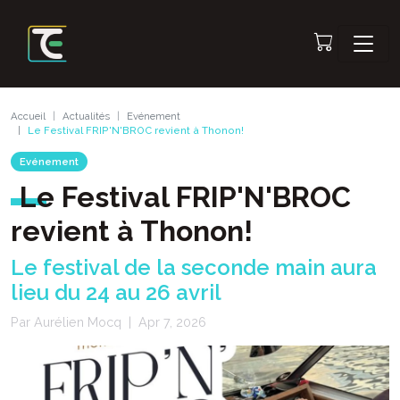
Accueil
Actualités
Evénement
Le Festival FRIP'N'BROC revient à Thonon!
Evénement
Le Festival FRIP'N'BROC
revient à Thonon!
Le festival de la seconde main aura
lieu du 24 au 26 avril
Par Aurélien Mocq
|
Apr 7, 2026